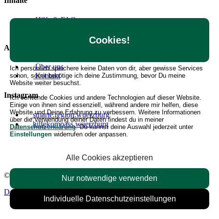
Inhalte
Hilfe & FAQ
Angebote erstellen
Cookies!
Allgemein
Über uns
Ich persönlich speichere keine Daten von dir, aber gewisse Services
Kontakt
schon, somit benötige ich deine Zustimmung, bevor Du meine
Website weiter besuchst.
Instagram
Ich verwende Cookies und andere Technologien auf dieser Website.
Einige von ihnen sind essenziell, während andere mir helfen, diese
Website und Deine Erfahrung zu verbessern. Weitere Informationen
smarte.region.wuerzburg
über die Verwendung deiner Daten findest du in meiner
hilfekompass.wuerzburg
Datenschutzerklärung
. Du kannst deine Auswahl jederzeit unter
Einstellungen
widerrufen oder anpassen.
Alle Cookies akzeptieren
© 2026 Hilfekompass Region Würzburg.
Alle Rechte vorbehalten.
Nur notwendige verwenden
Datenschutzerklärung
Impressum
Nutzungsbedingungen
Individuelle Datenschutzeinstellungen