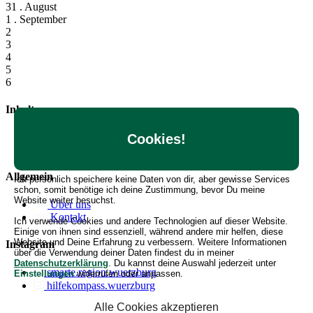
31
. August
1
. September
2
3
4
5
6
Inhalte
Hilfe & FAQ
Cookies!
Angebote erstellen
Allgemein
Ich persönlich speichere keine Daten von dir, aber gewisse Services
schon, somit benötige ich deine Zustimmung, bevor Du meine
Website weiter besuchst.
Über uns
Kontakt
Ich verwende Cookies und andere Technologien auf dieser Website.
Einige von ihnen sind essenziell, während andere mir helfen, diese
Website und Deine Erfahrung zu verbessern. Weitere Informationen
Instagram
über die Verwendung deiner Daten findest du in meiner
Datenschutzerklärung
. Du kannst deine Auswahl jederzeit unter
smarte.region.wuerzburg
Einstellungen
widerrufen oder anpassen.
hilfekompass.wuerzburg
Alle Cookies akzeptieren