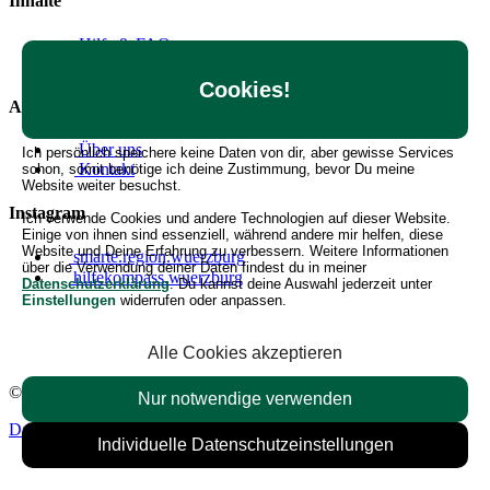
Inhalte
Hilfe & FAQ
Angebote erstellen
Cookies!
Allgemein
Über uns
Ich persönlich speichere keine Daten von dir, aber gewisse Services
Kontakt
schon, somit benötige ich deine Zustimmung, bevor Du meine
Website weiter besuchst.
Instagram
Ich verwende Cookies und andere Technologien auf dieser Website.
Einige von ihnen sind essenziell, während andere mir helfen, diese
Website und Deine Erfahrung zu verbessern. Weitere Informationen
smarte.region.wuerzburg
über die Verwendung deiner Daten findest du in meiner
hilfekompass.wuerzburg
Datenschutzerklärung
. Du kannst deine Auswahl jederzeit unter
Einstellungen
widerrufen oder anpassen.
Alle Cookies akzeptieren
© 2026 Hilfekompass Region Würzburg.
Alle Rechte vorbehalten.
Nur notwendige verwenden
Datenschutzerklärung
Impressum
Nutzungsbedingungen
Individuelle Datenschutzeinstellungen