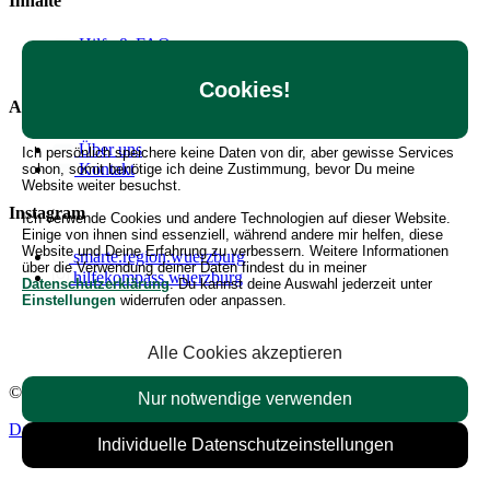
Inhalte
Hilfe & FAQ
Angebote erstellen
Cookies!
Allgemein
Über uns
Ich persönlich speichere keine Daten von dir, aber gewisse Services
Kontakt
schon, somit benötige ich deine Zustimmung, bevor Du meine
Website weiter besuchst.
Instagram
Ich verwende Cookies und andere Technologien auf dieser Website.
Einige von ihnen sind essenziell, während andere mir helfen, diese
Website und Deine Erfahrung zu verbessern. Weitere Informationen
smarte.region.wuerzburg
über die Verwendung deiner Daten findest du in meiner
hilfekompass.wuerzburg
Datenschutzerklärung
. Du kannst deine Auswahl jederzeit unter
Einstellungen
widerrufen oder anpassen.
Alle Cookies akzeptieren
© 2026 Hilfekompass Region Würzburg.
Alle Rechte vorbehalten.
Nur notwendige verwenden
Datenschutzerklärung
Impressum
Nutzungsbedingungen
Individuelle Datenschutzeinstellungen