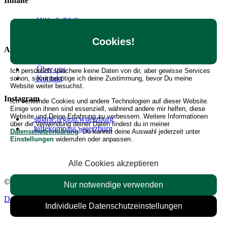
Inhalte
Hilfe & FAQ
Angebote erstellen
Cookies!
Allgemein
Über uns
Ich persönlich speichere keine Daten von dir, aber gewisse Services
Kontakt
schon, somit benötige ich deine Zustimmung, bevor Du meine
Website weiter besuchst.
Instagram
Ich verwende Cookies und andere Technologien auf dieser Website.
Einige von ihnen sind essenziell, während andere mir helfen, diese
Website und Deine Erfahrung zu verbessern. Weitere Informationen
smarte.region.wuerzburg
über die Verwendung deiner Daten findest du in meiner
hilfekompass.wuerzburg
Datenschutzerklärung
. Du kannst deine Auswahl jederzeit unter
Einstellungen
widerrufen oder anpassen.
Alle Cookies akzeptieren
© 2026 Hilfekompass Region Würzburg.
Alle Rechte vorbehalten.
Nur notwendige verwenden
Datenschutzerklärung
Impressum
Nutzungsbedingungen
Individuelle Datenschutzeinstellungen