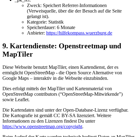
Zweck: Speichert Referrer-Informationen
(Verweisquelle, über die der Besuch auf die Seite
gelangt ist).
Kategorie: Statistik
Speicherdauer: 6 Monate
Anbieter:
https://hilfekompass.wuerzburg.de
9. Kartendienste: Openstreetmap und
MapTiler
Diese Webseite benutzt MapTiler, einen Kartendienst, der es
ermöglicht OpenStreetMap - die Open Source Alternative von
Google Maps – interaktiv in die Webseite einzubinden.
Dies erfolgt mittels der MapTiler und Kartenmaterial von
OpenStreetMap contributors (“OpenStreetMap-Mitwirkende”)
sowie Leaflet.
Die Kartendaten sind unter der Open-Database-Lizenz verfügbar.
Die Kartografie ist gemäß CC BY-SA lizenziert. Weitere
Informationen zu den Lizenzen findest Du unter
https://www.openstreetmap.org/copyright
.
Beim Aufruf der Karte werden technisch bedingt Daten an MapTiler