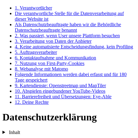
1. Verantwortlicher
Die verantwortliche Stelle für die Datenverarbeitung auf
dieser Website ist
Als Datenschutzbeauftragte haben wir die Behördliche
Datenschutzbeauftragte benannt
2. Was passiert, wenn User unsere Plattform besuchen
3. Verarbeitung von Daten der Anbieter
4. Keine automatisierte Entscheidungsfindung, kein Profiling
5. Auftragsverarbeiter
6. Kontaktaufnahme und Kommunikation
7. Nutzung von First-Party-Cookies
8. Webanalyse mit Matomo
Folgende Informationen werden dabei erfasst und für 180
Tage gespeichert
9. Kartendienste: Openstreetmap und MapTiler
10. Abspielen eingebundener YouTube-Videos
11. Barrierefreiheit und Übersetzungen: Eye-Able
12. Deine Rechte
Datenschutzerklärung
Inhalt